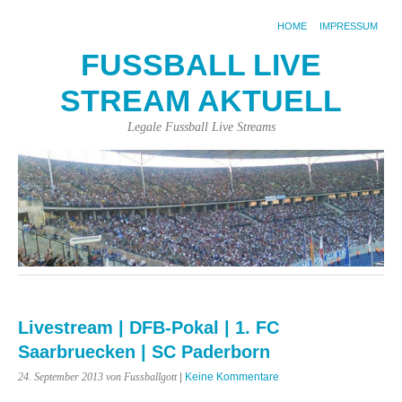
HOME
IMPRESSUM
FUSSBALL LIVE
STREAM AKTUELL
Legale Fussball Live Streams
Livestream | DFB-Pokal | 1. FC
Saarbruecken | SC Paderborn
24. September 2013
von Fussballgott
|
Keine Kommentare