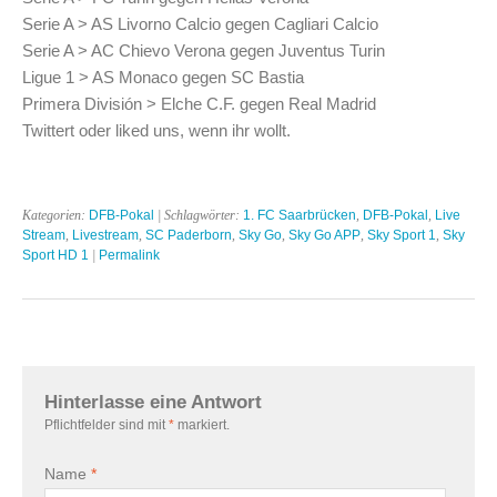
Serie A > AS Livorno Calcio gegen Cagliari Calcio
Serie A > AC Chievo Verona gegen Juventus Turin
Ligue 1 > AS Monaco gegen SC Bastia
Primera División > Elche C.F. gegen Real Madrid
Twittert oder liked uns, wenn ihr wollt.
Kategorien:
DFB-Pokal
| Schlagwörter:
1. FC Saarbrücken
,
DFB-Pokal
,
Live
Stream
,
Livestream
,
SC Paderborn
,
Sky Go
,
Sky Go APP
,
Sky Sport 1
,
Sky
Sport HD 1
|
Permalink
Hinterlasse eine Antwort
Pflichtfelder sind mit
*
markiert.
Name
*