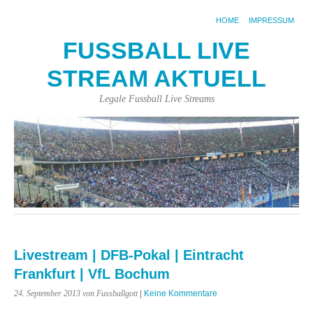
HOME
IMPRESSUM
FUSSBALL LIVE
STREAM AKTUELL
Legale Fussball Live Streams
Livestream | DFB-Pokal | Eintracht
Frankfurt | VfL Bochum
24. September 2013
von Fussballgott
|
Keine Kommentare