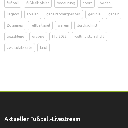
fußball
fußballspieler
bedeutung
sport
boden
liegend
spielen
gehaltsobergrenzen
gefühle
gehalt
2k games
fußballspiel
warum
durchschnitt
bezahlung
gruppe
fifa 2022
weltmeisterschaft
zweitplatzierte
land
Aktueller Fußball-Livestream