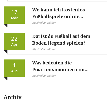
schließen
Wo kann ich kostenlos
17
Fußballspiele online
Mär
anschauen?
Maximilian Müller
Darfst du Fußball auf dem
22
Boden liegend spielen?
Apr
Maximilian Müller
Was bedeuten die
1
Positionsnummern im
Aug
Fußball?
Maximilian Müller
Archiv