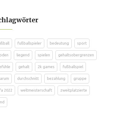
chlagwörter
ußball
fußballspieler
bedeutung
sport
oden
liegend
spielen
gehaltsobergrenzen
efühle
gehalt
2k games
fußballspiel
arum
durchschnitt
bezahlung
gruppe
ifa 2022
weltmeisterschaft
zweitplatzierte
and