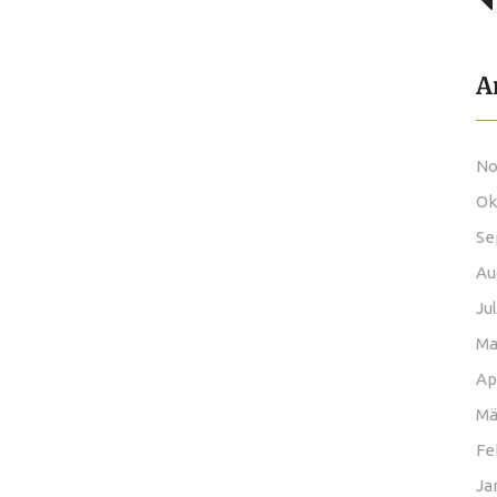
A
No
Ok
Se
Au
Ju
Ma
Ap
Mä
Fe
Ja