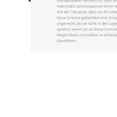
Fußballspieler denken oft über d
maximale Gewinnspanne beim Verd
mit der Tatsache, dass sie ihr vol
diese Grenze gebunden sind. Eini
ungerecht, da sie nicht in der Lag
spielen, wenn sie an diese Grenz
Möglichkeit, sich selbst zu schütz
überleben.