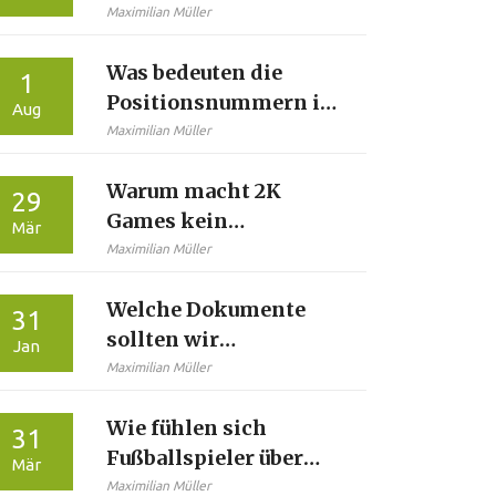
anschauen?
Maximilian Müller
Was bedeuten die
1
Positionsnummern im
Aug
Fußball?
Maximilian Müller
Warum macht 2K
29
Games kein
Mär
Fußball/Fußballspiel?
Maximilian Müller
Welche Dokumente
31
sollten wir
Jan
vorbereiten, um eine
Maximilian Müller
Marke einzureichen?
Wie fühlen sich
31
Fußballspieler über
Mär
Gehaltsobergrenzen?
Maximilian Müller