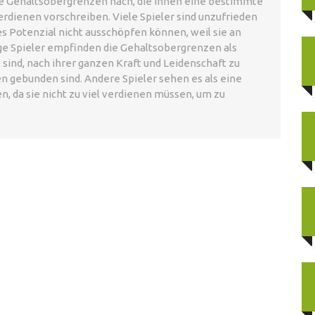
ie Gehaltsobergrenzen nach, die ihnen eine bestimmte
ienen vorschreiben. Viele Spieler sind unzufrieden
les Potenzial nicht ausschöpfen können, weil sie an
ge Spieler empfinden die Gehaltsobergrenzen als
e sind, nach ihrer ganzen Kraft und Leidenschaft zu
en gebunden sind. Andere Spieler sehen es als eine
en, da sie nicht zu viel verdienen müssen, um zu