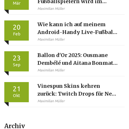
Fußballspielern wird im
Mär
Durchschnitt am wenigsten
Maximilian Müller
bezahlt?
Wie kann ich auf meinem
20
Android-Handy Live-Fußball
Feb
gucken?
Maximilian Müller
Ballon d'Or 2025: Ousmane
23
Dembélé und Aitana Bonmatí
Sep
im Rampenlicht – Was wir
Maximilian Müller
wissen und was nicht
Vinespun Skins kehren
21
zurück: Twitch Drops für New
Okt
World Season 8
Maximilian Müller
Archiv