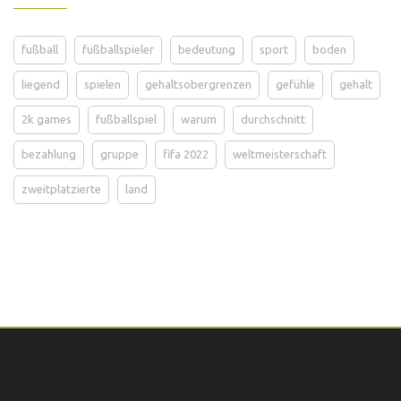
fußball
fußballspieler
bedeutung
sport
boden
liegend
spielen
gehaltsobergrenzen
gefühle
gehalt
2k games
fußballspiel
warum
durchschnitt
bezahlung
gruppe
fifa 2022
weltmeisterschaft
zweitplatzierte
land