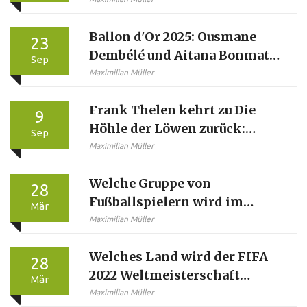
Livescores?
Ballon d'Or 2025: Ousmane
23
Dembélé und Aitana Bonmatí
Sep
im Rampenlicht – Was wir
Maximilian Müller
wissen und was nicht
Frank Thelen kehrt zu Die
9
Höhle der Löwen zurück:
Sep
Warum er 2025 wieder ein
Maximilian Müller
Löwe ist
Welche Gruppe von
28
Fußballspielern wird im
Mär
Durchschnitt am wenigsten
Maximilian Müller
bezahlt?
Welches Land wird der FIFA
28
2022 Weltmeisterschaft
Mär
Zweitplatzierte sein?
Maximilian Müller