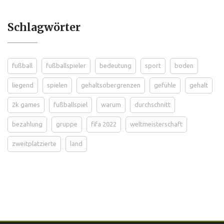
Schlagwörter
fußball
fußballspieler
bedeutung
sport
boden
liegend
spielen
gehaltsobergrenzen
gefühle
gehalt
2k games
fußballspiel
warum
durchschnitt
bezahlung
gruppe
fifa 2022
weltmeisterschaft
zweitplatzierte
land