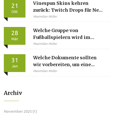
Vinespun Skins kehren
21
zurück: Twitch Drops für New
Okt
World Season 8
Maximilian Müller
Welche Gruppe von
28
Fußballspielern wird im
Mär
Durchschnitt am wenigsten
Maximilian Müller
bezahlt?
Welche Dokumente sollten
31
wir vorbereiten, um eine
Jan
Marke einzureichen?
Maximilian Müller
Archiv
November 2025
(1)