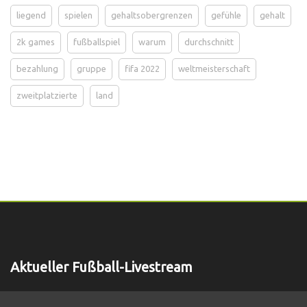
liegend
spielen
gehaltsobergrenzen
gefühle
gehalt
2k games
fußballspiel
warum
durchschnitt
bezahlung
gruppe
fifa 2022
weltmeisterschaft
zweitplatzierte
land
Aktueller Fußball-Livestream